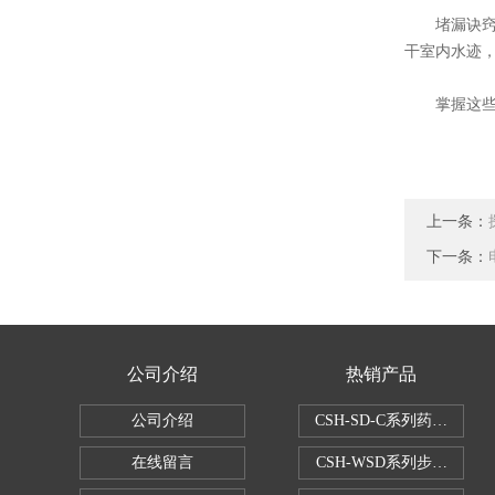
堵漏诀窍：
干室内水迹
掌握这些排
上一条：
下一条：
公司介绍
热销产品
公司介绍
CSH-SD-C系列药品稳
在线留言
CSH-WSD系列步入式药