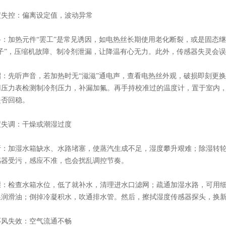
控：偏离设定值，波动异常
加热元件“罢工”是常见诱因，如电热丝长期使用老化断裂，或是固态继
链子”，压缩机故障、制冷剂泄漏，让降温有心无力。此外，传感器失灵会
先听声音，若加热时无“滋滋”通电声，查看电热丝外观，破损即刻更换
用压力表检测制冷剂压力，补漏加氟。再手持校准过的温度计，置于室内
是否回稳。
调：干燥或潮湿过度
加湿水箱缺水、水路堵塞，使蒸汽生成不足，湿度攀升艰难；除湿转轮
感器受污，感应不准，也会扰乱调控节奏。
检查水箱水位，低了就补水，清理进水口滤网；疏通加湿水路，可用细
换润滑油；倒掉冷凝积水，吹通排水管。然后，擦拭湿度传感器探头，换
失效：空气流通不畅