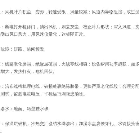
风机叶片积尘、变形，转速受限，风量锐减；风道内异物阻挡，或过滤
断电打开检修门，抽出风机，刷去灰尘，校正叶片形状；深入风道，夹
感受出风口风力，用风速仪量化，达标即正常。
障：短路、跳闸频发
线路老化磨损，绝缘层破损，火线零线相碰；设备瞬间功率超载，如多
阻增大，发热打火，危机四伏。
沿布线槽梳理电线，破损处裹绝缘胶带，更换严重老化线段；合理分配
闸测试，监测电流电压，平稳运行则隐患消除。
水：地面、箱壁挂水珠
保温层破损，冷热交汇凝结水珠渗出；加湿水盘腐蚀穿孔、水管接头密
化。