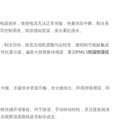
电器损坏，致使电流无法正常传输，热量供应中断；制冷系
误导控制系统，错误感知室温，发出紊乱指令。
；制冷启动，留意压缩机震颤与运转音，微弱则可能缺氟或
，对比显示值，偏差大就替换传感器，重启
PM2.5恒温恒湿试
卡顿、冷凝排水管道不畅，水分难排出，环境持续潮湿。同
铁丝捅开堵塞处。对于除湿，手动转动转轮，灵活度差就清
新后观察湿度曲线是否贴合设定。