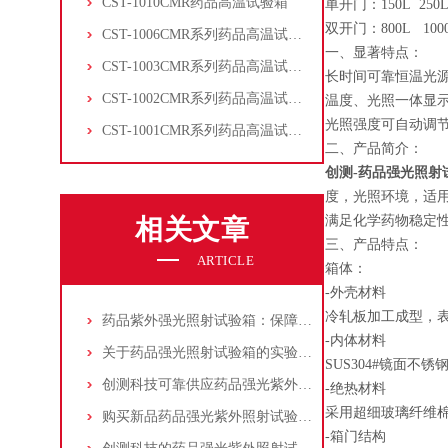
CST-1010CMR药品高温试验箱
单开门：150L 250L
双开门：800L 100
CST-1006CMR系列药品高温试验箱
一、显著特点：
CST-1003CMR系列药品高温试验箱
长时间可靠恒温光
CST-1002CMR系列药品高温试验箱
温度、光照一体显
光照强度可自动调
CST-1001CMR系列药品高温试验箱
二、产品简介：
创测-药品强光照射
度，光照环境，适
满足化学药物稳定性技术
相关文章
三、产品特点：
ARTICLE
箱体：
-外壳材料
冷轧板加工成型，
药品紫外强光照射试验箱：保障药品光稳定性的关键设备
-内体材料
关于药品强光照射试验箱的实验分类有哪些你知道么?
SUS304#镜面不锈
创测科技可靠供应药品强光紫外照射试验箱
-绝热材料
采用超细玻璃纤维
购买新品药品强光紫外照射试验箱选择创测科技
-箱门结构