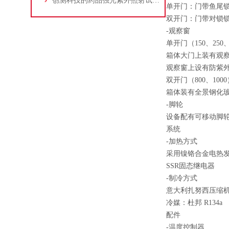
创测科技的药品强光紫外照射试验箱怎么样_药品强光紫外照射试验箱
单开门：门带鱼尾
双开门：门带对锁
-观察窗
单开门（150、250
箱体大门上装有观察窗
观察窗上设有防紫
双开门（800、1000
箱体装有全景钢化
-脚轮
设备配有可移动脚
系统
-加热方式
采用镍铬合金电热发
SSR固态继电器
-制冷方式
意大利扎努西压缩
冷媒：杜邦 R134
配件
-温度控制器