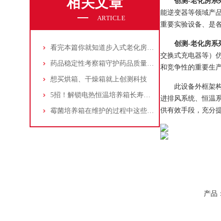
相关文章
创测-老化房系
能逆变器等领域产
ARTICLE
重要实验设备、是
创测-老化房系
看完本篇你就知道步入式老化房的分类有哪些了
交换式充电器等）
药品稳定性考察箱守护药品质量的科技卫士
和竞争性的重要生
想买烘箱、干燥箱就上创测科技
此设备外框架
5招！解锁电热恒温培养箱长寿秘诀
进排风系统、恒温
供有效手段，充分
霉菌培养箱在维护的过程中这些注意事项要了解
产品