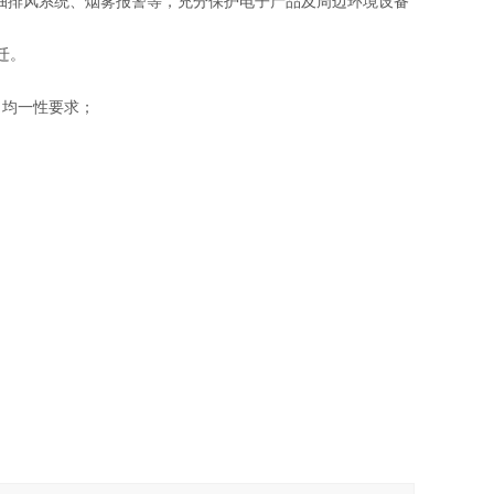
配抽排风系统、烟雾报警等，充分保护电子产品及周边环境设备
迁。
，均一性要求；