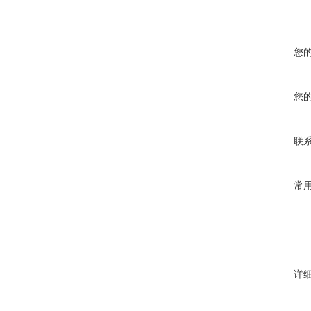
您
您
联
常
详