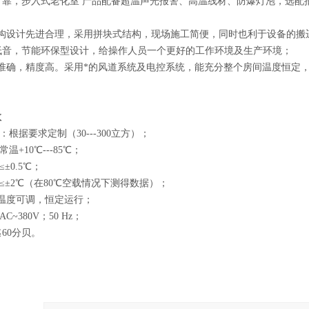
全可靠，步入式老化室 产品配备超温声光报警、高温线材、防爆灯泡，选
结构设计先进合理，采用拼块式结构，现场施工简便，同时也利于设备的搬
用低音，节能环保型设计，给操作人员一个更好的工作环境及生产环境；
制准确，精度高。采用*的风道系统及电控系统，能充分整个房间温度恒定
数
：根据要求定制（30---300立方）；
温+10℃---85℃；
±0.5℃；
：≤±2℃（在80℃空载情况下测得数据）；
温度可调，恒定运行；
C~380V；50 Hz；
≦60分贝。