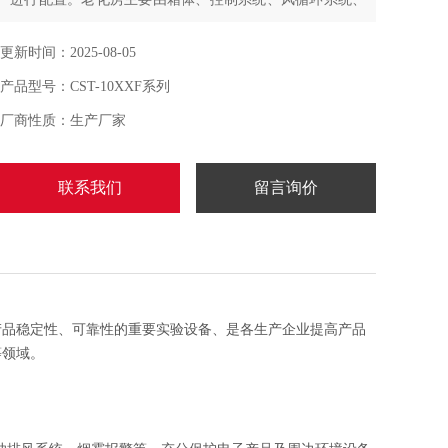
加热系统、时间控制系统、测试负载等组成。步入式老化
房，是针对高性能电子产品仿真出一种高温、恶劣环境测
更新时间：2025-08-05
试的设备，是提高产品稳定性、可靠性的重要实验设备。
产品型号：CST-10XXF系列
厂商性质：生产厂家
联系我们
留言询价
产品稳定性、可靠性的重要实验设备、是各生产企业提高产品
等领域。