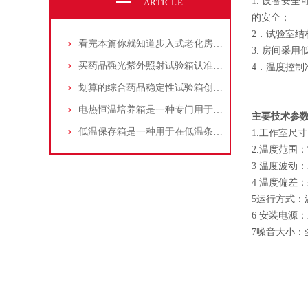
1. 设备安
ARTICLE
的安全；
2．试验室
看完本篇你就知道步入式老化房的分类有哪些了
3. 房间采
买药品强光紫外照射试验箱认准创测科技
4．温度控
划算的综合药品稳定性试验箱创测科技供应
电热恒温培养箱是一种专门用于实验室和科研领域的设备
主要技术参
低温保存箱是一种用于在低温条件下储存和保护物品的设备
1.工作室尺寸
2.温度范围：常
3 温度波动：≤
4 温度偏差
5运行方式：
6 安装电源：A
7噪音大小：